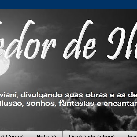
s Contos
Notícias
Divulgando autores
Eve