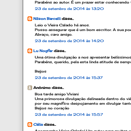
Parabéns ao autor. É um prazer estar conhecendo 
23 de setembro de 2014 às 13:20
Nilson Barcelli
disse...
Leio o Vieira Calado há anos.
Posso assegurar que é um bom escritor. A sua poes
Abraço, caro amigo.
23 de setembro de 2014 às 14:20
Lu Nogfer
disse...
Uma ótima divulgação a nos apresentar belíssimos
Parabéns, querido, pela esta linda atitude de sempr
Beijos
23 de setembro de 2014 às 15:37
Anônimo disse...
Boa tarde amigo Viviani
Uma primorosa divulgação delineada dentro do viés
por seu magnífico despojamento em divulgar tant
Beijos no coração
23 de setembro de 2014 às 15:57
Célia
disse...
Acompanho Vieira Calado! Um autor para muitas re