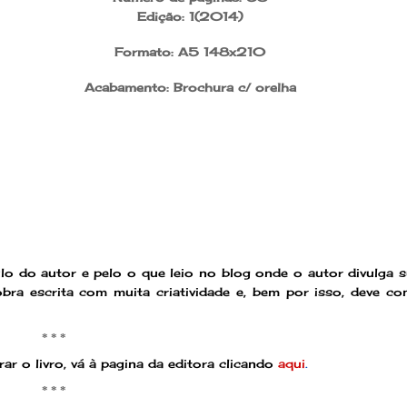
Edição:
1(2014)
Formato:
A5 148x210
Acabamento:
Brochura c/ orelha
ículo do autor e pelo o que leio no blog onde o autor divulga 
bra escrita com muita criatividade e, bem por isso, deve co
* * *
ar o livro, vá à pagina da editora clicando
aqui
.
* * *