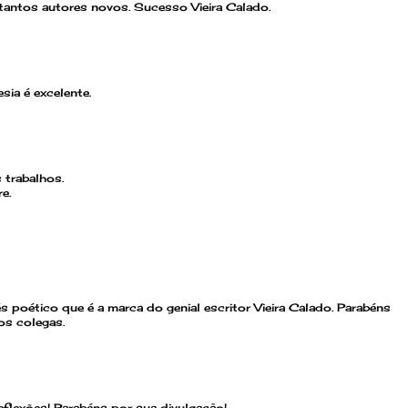
tantos autores novos. Sucesso Vieira Calado.
ia é excelente.
 trabalhos.
e.
 poético que é a marca do genial escritor Vieira Calado. Parabéns
os colegas.
flexões! Parabéns por sua divulgação!