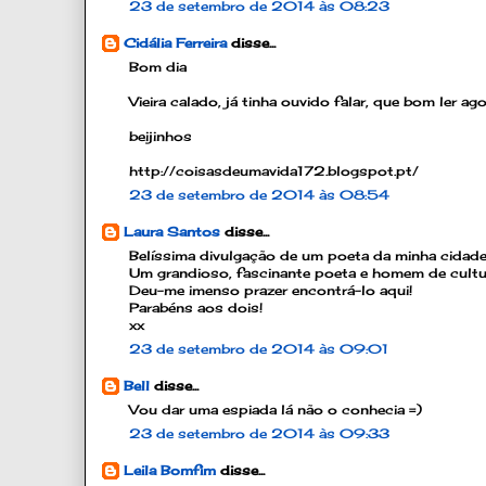
23 de setembro de 2014 às 08:23
Cidália Ferreira
disse...
Bom dia
Vieira calado, já tinha ouvido falar, que bom ler
beijinhos
http://coisasdeumavida172.blogspot.pt/
23 de setembro de 2014 às 08:54
Laura Santos
disse...
Belíssima divulgação de um poeta da minha cidade
Um grandioso, fascinante poeta e homem de cultu
Deu-me imenso prazer encontrá-lo aqui!
Parabéns aos dois!
xx
23 de setembro de 2014 às 09:01
Bell
disse...
Vou dar uma espiada lá não o conhecia =)
23 de setembro de 2014 às 09:33
Leila Bomfim
disse...