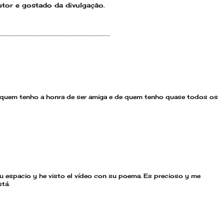
tor e gostado da divulgação.
________________________________
e quem tenho a honra de ser amiga e de quem tenho quase todos os
u espacio y he visto el vídeo con su poema. Es precioso y me
stá.