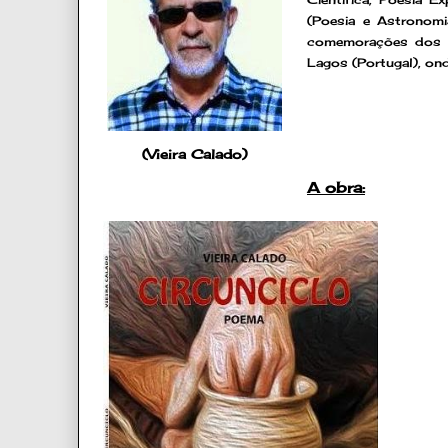
(Poesia e Astronom
comemorações dos s
Lagos (Portugal), ond
(Vieira Calado)
A obra: