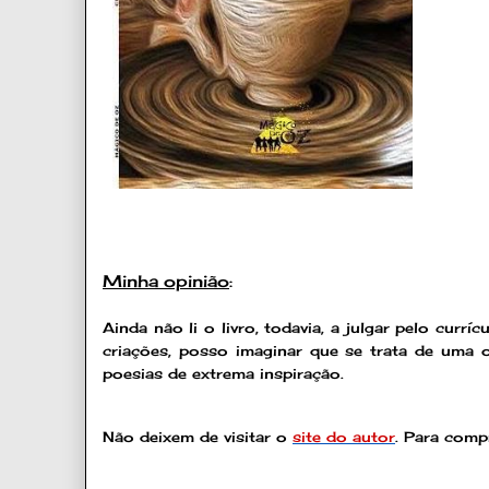
Minha opinião
:
Ainda não li o livro, todavia, a julgar pelo curr
criações, posso imaginar que se trata de uma o
poesias de extrema inspiração.
Não deixem de visitar o
site do autor
.
Para compr