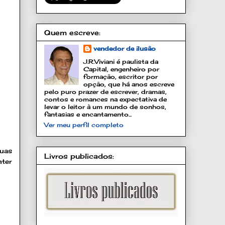
Quem escreve:
vendedor de ilusão
J.R.Viviani é paulista da
Capital, engenheiro por
formação, escritor por
opção, que há anos escreve
pelo puro prazer de escrever, dramas,
contos e romances na expectativa de
levar o leitor à um mundo de sonhos,
fantasias e encantamento...
Ver meu perfil completo
suas
Livros publicados:
nter