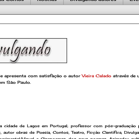
oje apresenta com satisfação o autor
Vieira Calado
através de
 em São Paulo.
da cidade de Lagos em Portugal; professor com pós-graduação 
s, autor obras de Poesia, Contos, Teatro, Ficção Científica, Divulg
Experimental/Visual e Cinepoemas dos seus poemas. Animador cult