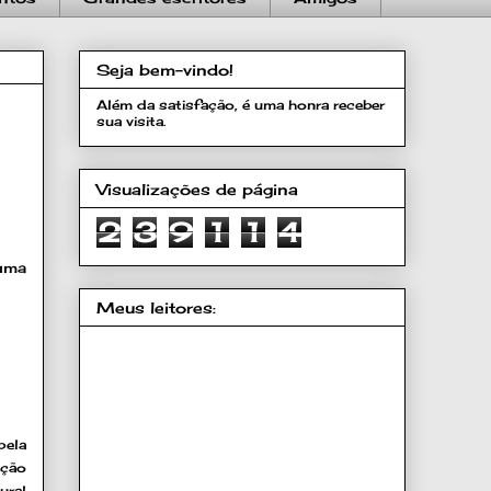
Seja bem-vindo!
Além da satisfação, é uma honra receber
sua visita.
Visualizações de página
2
3
9
1
1
4
 uma
Meus leitores:
pela
ação
ural