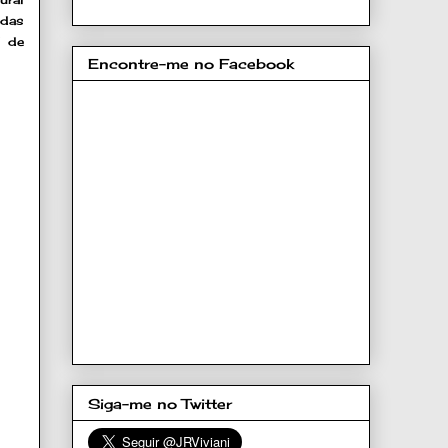
 das
l de
Encontre-me no Facebook
Siga-me no Twitter