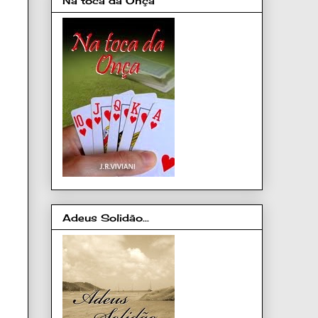
Na toca da Onça
Adeus Solidão...