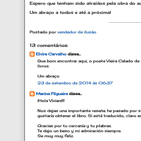
Espero que tenham sido atraídos pela obra do au
Um abraço a todos e até a próxima!
______________
Postado por
vendedor de ilusão
13 comentários:
Elvira Carvalho
disse...
Que bom encontrar aqui, o poeta Vieira Calado d
livros.
Um abraço
23 de setembro de 2014 às 06:37
Marina Filgueira
disse...
¡Hola Viviani!!!
Nos dejas una importante reseña. he pasado por s
gustaría obtener el libro. Si está traducido, claro e
Gracias por tu cercanía y tu plabras.
Te dejo un beso y mi admiración siempre.
Se muy muy feliz.