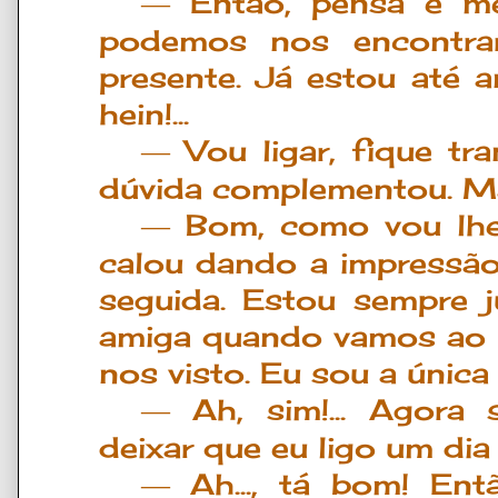
Ent
ã
o, pensa e me
―
podemos nos encontra
presente. Já estou até 
hein!...
Vou ligar, fique tra
―
d
ú
vida complementou. 
Bom, como vou lhe 
―
calou dando a impress
ã
o
seguida. Estou sempre 
amiga quando vamos ao re
nos visto. Eu sou a única 
Ah, sim!... Agora
―
deixar que eu ligo um dia
Ah..., t
á
bom! Ent
―