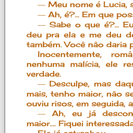
Meu nome
é
Lucia, 
―
Ah,
é
?... Em que pos
―
Sabe o que
é
?... 
―
deu pra ela e me deu d
tamb
é
m. Voc
ê
n
ã
o daria
Inocentemente, rom
nenhuma malícia, ele r
verdade.
Desculpe, mas daq
―
mais, tenho maior, n
ã
o s
ouviu risos, em seguida, a
Ah, eu j
á
desconf
―
maior.... Fiquei interess