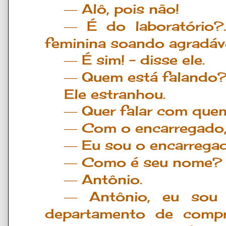
Al
ô
, pois n
ã
o!
―
É
do laborat
ó
rio?
―
feminina soando agrad
á
v
É
sim!
–
disse ele.
―
Quem est
á
falando
―
Ele estranhou.
Quer falar com que
―
Com o encarregado,
―
Eu sou o encarregad
―
Como
é
seu nome?
―
Ant
ô
nio.
―
Ant
ô
nio, eu sou
―
departamento de compr