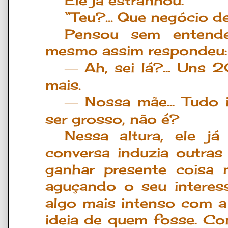
Ele já estranhou.
“Teu?... Que negócio d
Pensou sem entende
mesmo assim respondeu
Ah, sei l
á
?... Uns 
―
mais.
Nossa m
ã
e... Tudo
―
ser grosso, n
ã
o
é
?
Nessa altura, ele já
conversa induzia outras
ganhar presente coisa
aguçando o seu interess
algo mais intenso com a
ideia de quem fosse. Com