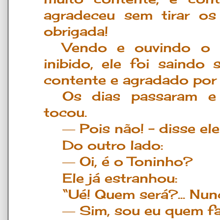
agradeceu sem tirar os
obrigada!
Vendo e ouvindo o e
inibido, ele foi saindo 
contente e agradado por vê
Os dias passaram e
tocou.
Pois n
ã
o!
–
disse ele
―
Do outro lado:
Oi,
é
o Toninho?
―
Ele já estranhou:
“Ué! Quem será?... Nunc
Sim, sou eu quem fa
―