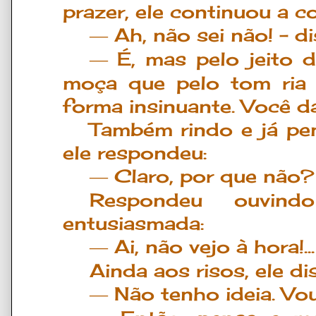
prazer, ele continuou a c
Ah, n
ã
o sei n
ã
o!
–
di
―
É
, mas pelo jeito 
―
mo
ç
a que pelo tom ria
forma insinuante. Voc
ê
da
Também rindo e já pe
ele respondeu:
Claro, por que não?
―
Respondeu ouvin
entusiasmada:
Ai, n
ã
o vejo
à
hora!.
―
Ainda aos risos, ele d
N
ã
o tenho ideia. Vo
―