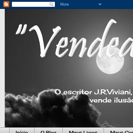
Início
O Blog
Meus Livros
Meus Co