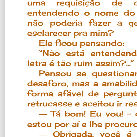
uma requisi
çã
o de c
entendendo o nome do 
não poderia fazer a ge
esclarecer pra mim?
Ele ficou pensando:
“Não está entendend
letra é tão ruim assim?...”
Pensou se questiona
desaforo, mas a amabil
forma afável de pergunt
retrucasse e aceitou ir r
T
á
bom! Eu vou!
–
d
―
estou por a
í
e lhe procur
Obrigada, voc
ê
é
m
―