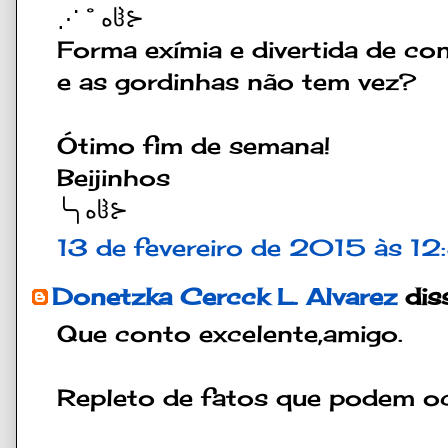
⋰˚هჱ⊱
Forma exímia e divertida de cont
e as gordinhas não tem vez?
Ótimo fim de semana!
Beijinhos
╰╮هჱ⊱
13 de fevereiro de 2015 às 12
Donetzka Cercck L. Alvarez
diss
Que conto excelente,amigo.
Repleto de fatos que podem oco