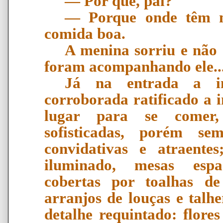
―
Por que, pai?
―
Porque onde t
ê
m 
comida boa.
A menina sorriu e não 
foram acompanhando ele..
Já na entrada a in
corroborada ratificado a 
lugar para se comer,
sofisticadas, porém se
convidativas e atraente
iluminado, mesas espa
cobertas por toalhas d
arranjos de louças e talhe
detalhe requintado: flore