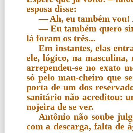
esposa disse:
―
Ah, eu tamb
é
m vou!
―
Eu tamb
é
m quero s
l
á
foram os tr
ê
s...
Em instantes, elas entr
ele, lógico, na masculina,
arrependeu-se no exato m
só pelo mau-cheiro que se
porta de um dos reservado
sanitário não acreditou: 
nojeira de se ver.
Antônio não soube julg
com a descarga, falta de 