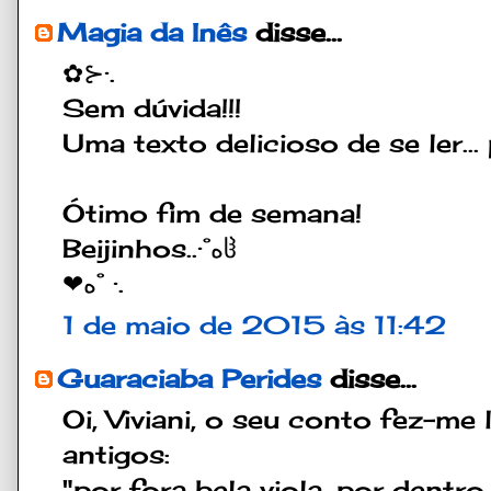
Magia da Inês
disse...
✿⊱·.
Sem dúvida!!!
Uma texto delicioso de se ler... 
Ótimo fim de semana!
Beijinhos..·°هჱ
❤ه° ·.
1 de maio de 2015 às 11:42
Guaraciaba Perides
disse...
Oi, Viviani, o seu conto fez-me
antigos:
"por fora bela viola, por dentr