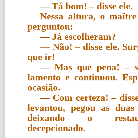
―
T
á
bom!
–
disse ele.
Nessa altura, o maîtr
perguntou:
―
J
á
escolheram?
―
N
ã
o!
–
disse ele. Su
que ir!
―
Mas que pena!
–
s
lamento e continuou. Es
ocasi
ã
o.
―
Com certeza!
–
disse
levantou, pegou as duas
deixando o restaur
decepcionado.