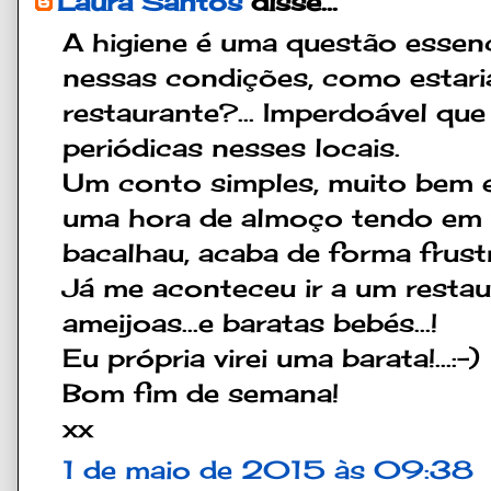
Laura Santos
disse...
A higiene é uma questão essenc
nessas condições, como estar
restaurante?... Imperdoável qu
periódicas nesses locais.
Um conto simples, muito bem e
uma hora de almoço tendo em v
bacalhau, acaba de forma frust
Já me aconteceu ir a um resta
ameijoas...e baratas bebés...!
Eu própria virei uma barata!...:-)
Bom fim de semana!
xx
1 de maio de 2015 às 09:38