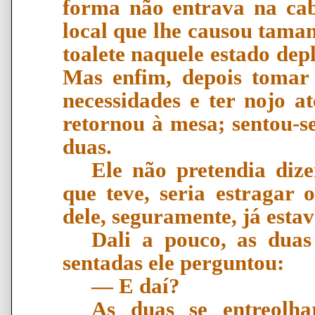
forma não entrava na ca
local que lhe causou tama
toalete naquele estado dep
Mas enfim, depois tomar 
necessidades e ter nojo a
retornou à mesa; sentou-s
duas.
Ele não pretendia diz
que teve, seria estragar 
dele, seguramente, já esta
Dali a pouco, as dua
sentadas ele perguntou:
―
E da
í
?
As duas se entreolh