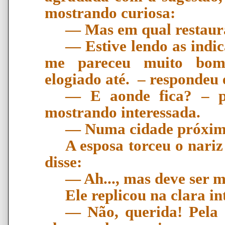
mostrando curiosa:
―
Mas em qual restaur
―
Estive lendo as indi
me pareceu muito bom;
elogiado at
é
.
–
respondeu e
―
E aonde fica?
–
p
mostrando interessada.
―
Numa cidade pr
ó
xim
A esposa torceu o nari
disse:
―
Ah..., mas deve ser m
Ele replicou na clara i
―
N
ã
o, querida! Pela