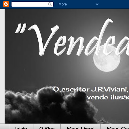
Início
O Blog
Meus Livros
Meus Co