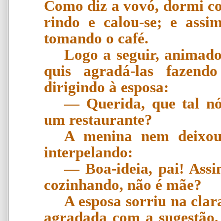
Como diz a vovó, dormi c
rindo e calou-se; e assi
tomando o café.
Logo a seguir, animado
quis agradá-las fazend
dirigindo à esposa:
―
Querida, que tal n
um restaurante?
A menina nem deixou
interpelando:
―
Boa-ideia, pai! Ass
cozinhando, n
ã
o
é
m
ã
e?
A esposa sorriu na clar
agradada com a sugestão,