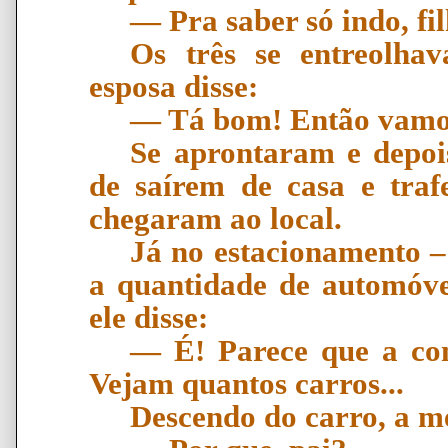
―
Pra saber s
ó
indo, fi
Os três se entreolha
esposa disse:
―
T
á
bom! Ent
ã
o vamo
Se aprontaram e depoi
de saírem de casa e traf
chegaram ao local.
Já no estacionamento –
a quantidade de automóve
ele disse:
―
É
! Parece que a c
Vejam quantos carros...
Descendo do carro, a m