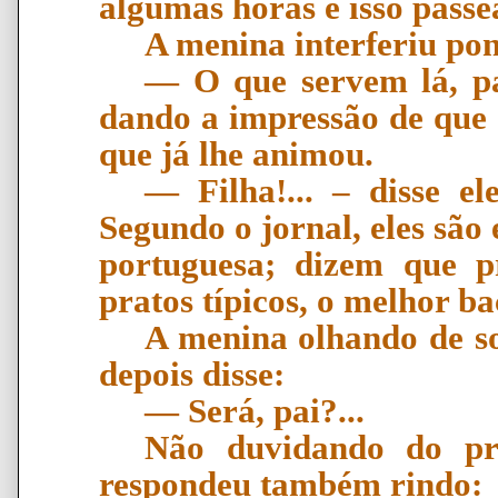
algumas horas e isso passea
A menina interferiu po
―
O que servem l
á
, 
dando a impress
ã
o de que 
que j
á
lhe animou.
―
Filha!...
–
disse el
Segundo o jornal, eles são 
portuguesa; dizem que p
pratos típicos, o melhor b
A menina olhando de sos
depois disse:
―
Ser
á
, pai?...
Não duvidando do pro
respondeu também rindo: