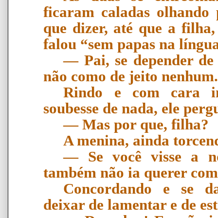
ficaram caladas olhando
que dizer, até que a filha
falou “sem papas na língu
―
Pai, se depender de
n
ã
o como de jeito nenhum.
Rindo e com cara i
soubesse de nada, ele perg
―
Mas por que, filha?
A menina, ainda torcen
―
Se voc
ê
visse a no
tamb
é
m n
ã
o ia querer com
Concordando e se d
deixar de lamentar e de est