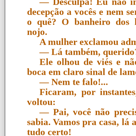
―
Desculpa! Eu n
ã
o i
decep
çã
o a voc
ê
s e nem se
o quê? O banheiro dos
nojo.
A mulher exclamou ad
―
L
á
tamb
é
m, querido?
Ele olhou de viés e nã
boca em claro sinal de lam
―
Nem te falo!...
Ficaram, por instante
voltou:
―
Pai, voc
ê
n
ã
o preci
sabia. Vamos pra casa, l
á
a
tudo certo!