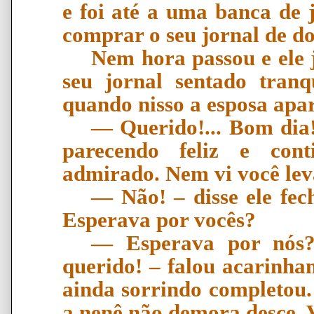
e foi até a uma banca de 
comprar o seu jornal de d
Nem hora passou e ele j
seu jornal sentado tranq
quando nisso a esposa apa
―
Querido!... Bom dia!
parecendo feliz e con
admirado. Nem vi voc
ê
lev
―
N
ã
o!
–
disse ele fec
Esperava por voc
ê
s?
―
Esperava por n
ó
s
querido!
–
falou acarinhan
ainda sorrindo completou
a nen
ê
n
ã
o demora desce. 