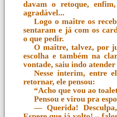
davam o retoque, enfim
agradável...
Logo o maître os receb
sentaram e já com os car
o que pedir.
O maître, talvez, por 
escolha e também na clar
vontade, saiu indo atender
Nesse ínterim, entre e
retornar, ele pensou:
“Acho que vou ao toalet
Pensou e virou pra espo
―
Querida! Desculpa,
Espere que já volto! – fal